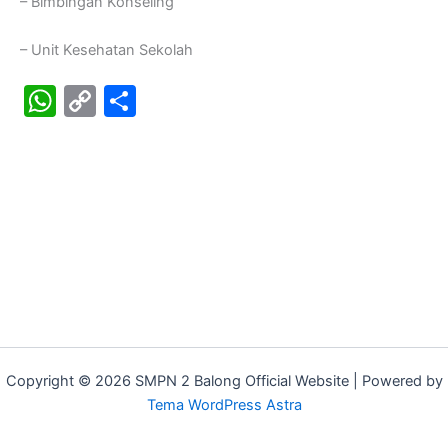
– Bimbingan Konseling
– Unit Kesehatan Sekolah
W
C
S
h
o
h
at
p
ar
s
y
e
A
Li
p
n
p
k
Copyright © 2026 SMPN 2 Balong Official Website | Powered by
Tema WordPress Astra