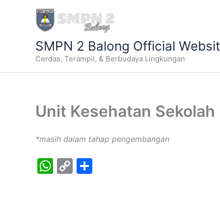
Lewati
ke
konten
SMPN 2 Balong Official Websi
Cerdas, Terampil, & Berbudaya Lingkungan
Unit Kesehatan Sekolah
*masih dalam tahap pengembangan
W
C
S
h
o
h
at
p
ar
s
y
e