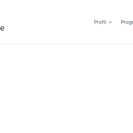
Profil
Prog
te