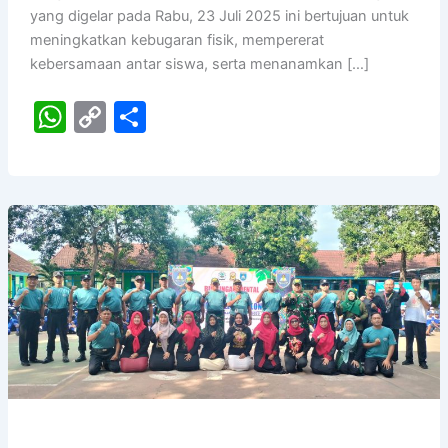
yang digelar pada Rabu, 23 Juli 2025 ini bertujuan untuk
meningkatkan kebugaran fisik, mempererat
kebersamaan antar siswa, serta menanamkan […]
W
C
S
h
o
h
at
p
ar
s
y
e
A
Li
p
n
p
k