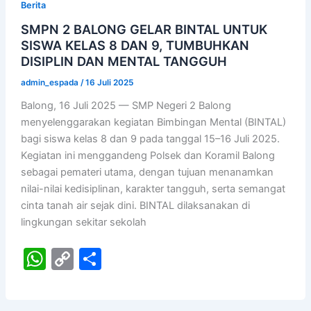
Berita
SMPN 2 BALONG GELAR BINTAL UNTUK
SISWA KELAS 8 DAN 9, TUMBUHKAN
DISIPLIN DAN MENTAL TANGGUH
admin_espada
/
16 Juli 2025
Balong, 16 Juli 2025 — SMP Negeri 2 Balong
menyelenggarakan kegiatan Bimbingan Mental (BINTAL)
bagi siswa kelas 8 dan 9 pada tanggal 15–16 Juli 2025.
Kegiatan ini menggandeng Polsek dan Koramil Balong
sebagai pemateri utama, dengan tujuan menanamkan
nilai-nilai kedisiplinan, karakter tangguh, serta semangat
cinta tanah air sejak dini. BINTAL dilaksanakan di
lingkungan sekitar sekolah
W
C
S
h
o
h
at
p
ar