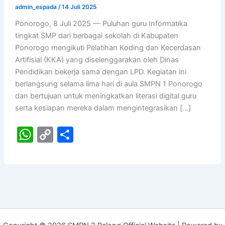
admin_espada
/
14 Juli 2025
Ponorogo, 8 Juli 2025 — Puluhan guru Informatika
tingkat SMP dari berbagai sekolah di Kabupaten
Ponorogo mengikuti Pelatihan Koding dan Kecerdasan
Artifisial (KKA) yang diselenggarakan oleh Dinas
Pendidikan bekerja sama dengan LPD. Kegiatan ini
berlangsung selama lima hari di aula SMPN 1 Ponorogo
dan bertujuan untuk meningkatkan literasi digital guru
serta kesiapan mereka dalam mengintegrasikan […]
W
C
S
h
o
h
at
p
ar
s
y
e
A
Li
p
n